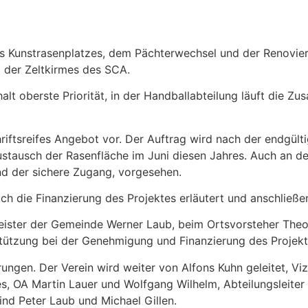
es Kunstrasenplatzes, dem Pächterwechsel und der Renovie
d der Zeltkirmes des SCA.
rhalt oberste Priorität, in der Handballabteilung läuft die 
chriftsreifes Angebot vor. Der Auftrag wird nach der endgü
ustausch der Rasenfläche im Juni diesen Jahres. Auch an d
nd der sichere Zugang, vorgesehen.
ch die Finanzierung des Projektes erläutert und anschließ
eister der Gemeinde Werner Laub, beim Ortsvorsteher Theo
tützung bei der Genehmigung und Finanzierung des Projek
en. Der Verein wird weiter von Alfons Kuhn geleitet, Vizep
es, OA Martin Lauer und Wolfgang Wilhelm, Abteilungsleite
ind Peter Laub und Michael Gillen.