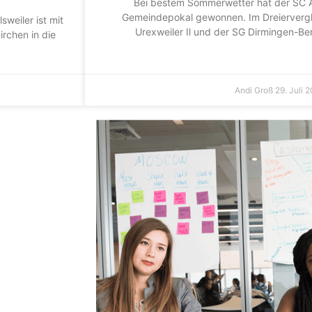
Bei bestem Sommerwetter hat der SC Al
Gemeindepokal gewonnen. Im Dreiervergl
sweiler ist mit
Urexweiler Il und der SG Dirmingen-Ber
rchen in die
Andi Groß
29. Juli 