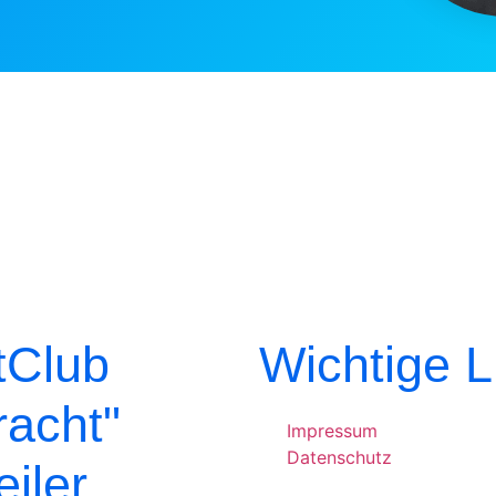
tClub
Wichtige L
racht"
Impressum
Datenschutz
iler