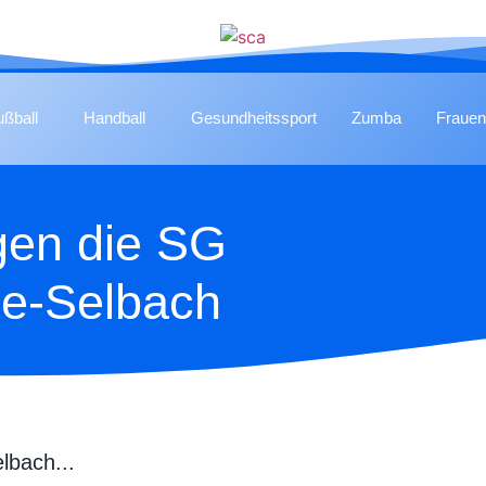
ußball
Handball
Gesundheitssport
Zumba
Frauen
gen die SG
e-Selbach
lbach...