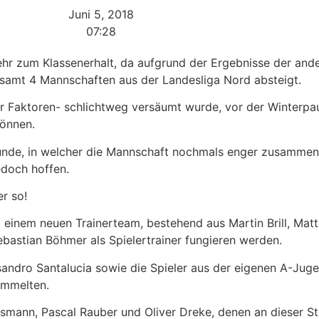
Juni 5, 2018
07:28
mehr zum Klassenerhalt, da aufgrund der Ergebnisse der and
esamt 4 Mannschaften aus der Landesliga Nord absteigt.
ser Faktoren- schlichtweg versäumt wurde, vor der Winterp
können.
unde, in welcher die Mannschaft nochmals enger zusammeng
jedoch hoffen.
er so!
t einem neuen Trainerteam, bestehend aus Martin Brill, Mat
astian Böhmer als Spielertrainer fungieren werden.
ndro Santalucia sowie die Spieler aus der eigenen A-Jugen
ammelten.
smann, Pascal Rauber und Oliver Dreke, denen an dieser Ste