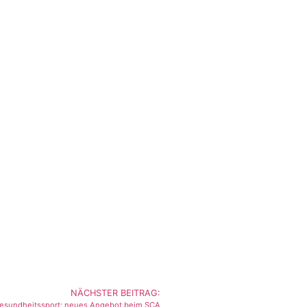
NÄCHSTER BEITRAG:
esundheitssport; neues Angebot beim SCA