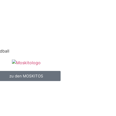
dball
zu den MOSKITOS