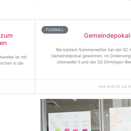
FUSSBALL
 zum
Gemeindepokal
hen
Bei bestem Sommerwetter hat der SC Al
Gemeindepokal gewonnen. Im Dreiervergl
sweiler ist mit
Urexweiler Il und der SG Dirmingen-Ber
rchen in die
Andi Groß
29. Juli 