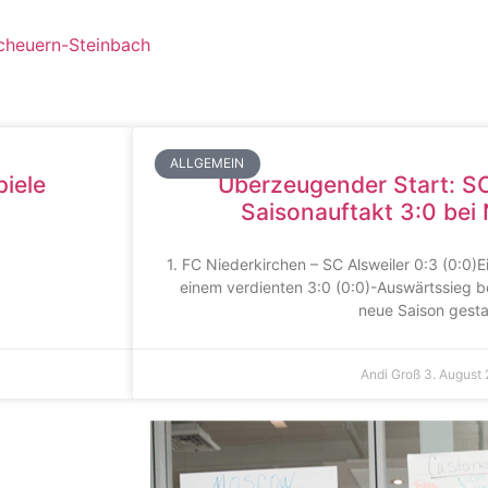
Scheuern-Steinbach
ALLGEMEIN
piele
Überzeugender Start: S
Saisonauftakt 3:0 bei
1. FC Niederkirchen – SC Alsweiler 0:3 (0:0)Ei
einem verdienten 3:0 (0:0)-Auswärtssieg be
neue Saison gesta
Andi Groß
3. August