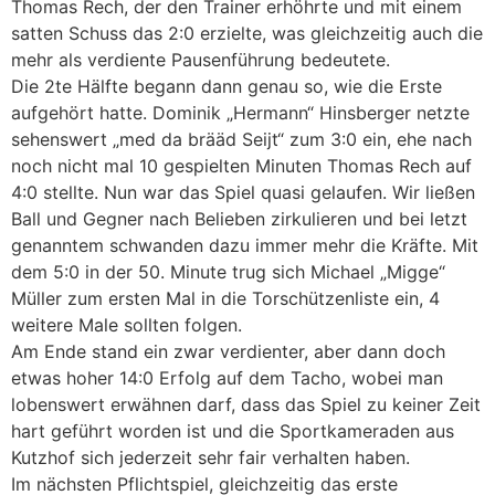
Thomas Rech, der den Trainer erhöhrte und mit einem
satten Schuss das 2:0 erzielte, was gleichzeitig auch die
mehr als verdiente Pausenführung bedeutete.
Die 2te Hälfte begann dann genau so, wie die Erste
aufgehört hatte. Dominik „Hermann“ Hinsberger netzte
sehenswert „med da brääd Seijt“ zum 3:0 ein, ehe nach
noch nicht mal 10 gespielten Minuten Thomas Rech auf
4:0 stellte. Nun war das Spiel quasi gelaufen. Wir ließen
Ball und Gegner nach Belieben zirkulieren und bei letzt
genanntem schwanden dazu immer mehr die Kräfte. Mit
dem 5:0 in der 50. Minute trug sich Michael „Migge“
Müller zum ersten Mal in die Torschützenliste ein, 4
weitere Male sollten folgen.
Am Ende stand ein zwar verdienter, aber dann doch
etwas hoher 14:0 Erfolg auf dem Tacho, wobei man
lobenswert erwähnen darf, dass das Spiel zu keiner Zeit
hart geführt worden ist und die Sportkameraden aus
Kutzhof sich jederzeit sehr fair verhalten haben.
Im nächsten Pflichtspiel, gleichzeitig das erste