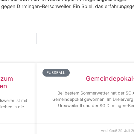
e gegen Dirmingen-Berschweiler. Ein Spiel, das erfahrungs
FUSSBALL
 zum
Gemeindepokal
hen
Bei bestem Sommerwetter hat der SC Al
Gemeindepokal gewonnen. Im Dreiervergl
sweiler ist mit
Urexweiler Il und der SG Dirmingen-Ber
rchen in die
Andi Groß
29. Juli 