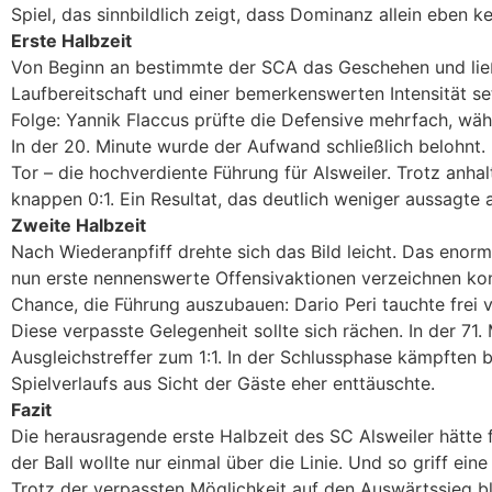
Spiel, das sinnbildlich zeigt, dass Dominanz allein eben k
Erste Halbzeit
Von Beginn an bestimmte der SCA das Geschehen und lie
Laufbereitschaft und einer bemerkenswerten Intensität se
Folge: Yannik Flaccus prüfte die Defensive mehrfach, wä
In der 20. Minute wurde der Aufwand schließlich belohnt.
Tor – die hochverdiente Führung für Alsweiler. Trotz anha
knappen 0:1. Ein Resultat, das deutlich weniger aussagte 
Zweite Halbzeit
Nach Wiederanpfiff drehte sich das Bild leicht. Das eno
nun erste nennenswerte Offensivaktionen verzeichnen kon
Chance, die Führung auszubauen: Dario Peri tauchte frei 
Diese verpasste Gelegenheit sollte sich rächen. In der 7
Ausgleichstreffer zum 1:1. In der Schlussphase kämpften b
Spielverlaufs aus Sicht der Gäste eher enttäuschte.
Fazit
Die herausragende erste Halbzeit des SC Alsweiler hätte
der Ball wollte nur einmal über die Linie. Und so griff eine
Trotz der verpassten Möglichkeit auf den Auswärtssieg bl