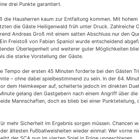
eine drei Punkte garantiert.
ß die Hausherren kaum zur Entfaltung kommen. Mit hohem 
tzten die Gäste Heiligenwald früh unter Druck. Zahlreiche
hrend Andreas Groß mit einem satten Abschluss nur den Que
 Ein Freistoß von Fabian Spaniol wurde entscheidend abgef
ltender Überlegenheit und weiterer guter Möglichkeiten bli
als die starke Vorstellung der Gäste.
rme Tempo der ersten 45 Minuten forderte bei den Gästen Tr
nte – ohne dabei spielbestimmend zu sein. In der 64. Min
vor dem Heimkeeper auf, scheiterte jedoch im direkten Duel
1. Minute gelang den Gastgebern nach einem Angriff über di
eide Mannschaften, doch es blieb bei einer Punkteteilung, 
 für mehr Sicherheit im Ergebnis sorgen müssen. Chancen w
 der ältesten Fußballweisheiten wieder einmal: Wer vorne nich
eibt der SCA nun im vierten Spiel in Folge ungeschlagen.