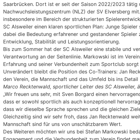
Saarbrücken. Dort ist er seit der Saison 2022/2023 tätig 
Nachwuchsleistungszentrum (NLZ) der SV Elversberg mit. 
insbesondere im Bereich der strukturierten Spielerentwick
SC Alsweiler einen klaren sportlichen Plan: Junge Spieler
dabei die Bedeutung erfahrener und gestandener Spieler
Entwicklung, Stabilität und Leistungsorientierung.
Bis zum Sommer hat der SC Alsweiler eine stabile und ver
Verantwortung an der Seitenlinie. Markowski ist im Verei
Erfahrung und seiner Verbundenheit zum Sportclub sorgt 
Unverändert bleibt die Position des Co-Trainers: Jan Reck
den Verein, die Mannschaft und das Umfeld bis ins Detail u
Marco Recktenwald, sportlicher Leiter des SC Alsweiler, ä
„Wir freuen uns sehr, mit Sven Borgard einen hervorragen
dass er sowohl sportlich als auch konzeptionell hervorr
dass wir dieselbe Sprache sprechen und die gleichen Ziel
Gleichzeitig sind wir sehr froh, dass Jan Recktenwald weit
Mannschaft sind für uns von unschätzbarem Wert.
Des Weiteren möchten wir uns bei Stefan Markowski beda
Engagement und die Verbundenheit zum Verein findet man