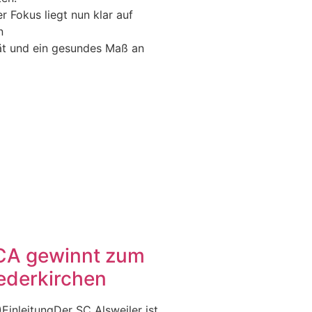
r Fokus liegt nun klar auf
n
tät und ein gesundes Maß an
SCA gewinnt zum
iederkirchen
)EinleitungDer SC Alsweiler ist