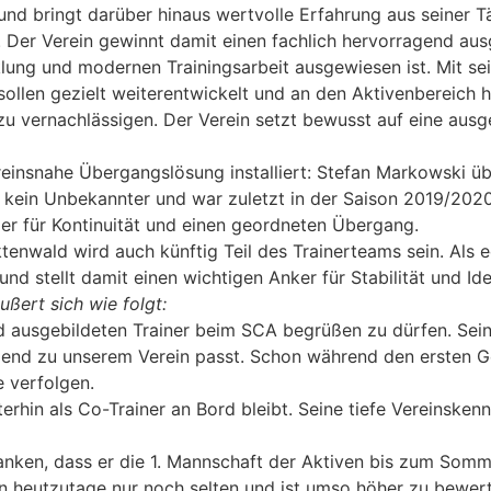
und bringt darüber hinaus wertvolle Erfahrung aus seiner T
Der Verein gewinnt damit einen fachlich hervorragend ausg
lung und modernen Trainingsarbeit ausgewiesen ist. Mit sei
 sollen gezielt weiterentwickelt und an den Aktivenbereich
 zu vernachlässigen. Der Verein setzt bewusst auf eine au
einsnahe Übergangslösung installiert: Stefan Markowski üb
n kein Unbekannter und war zuletzt in der Saison 2019/2020 
er für Kontinuität und einen geordneten Übergang.
tenwald wird auch künftig Teil des Trainerteams sein. Als e
nd stellt damit einen wichtigen Anker für Stabilität und Iden
ußert sich wie folgt:
d ausgebildeten Trainer beim SCA begrüßen zu dürfen. Sein
agend zu unserem Verein passt. Schon während den ersten G
e verfolgen.
erhin als Co-Trainer an Bord bleibt. Seine tiefe Vereinsken
nken, dass er die 1. Mannschaft der Aktiven bis zum Somm
 heutzutage nur noch selten und ist umso höher zu bewer