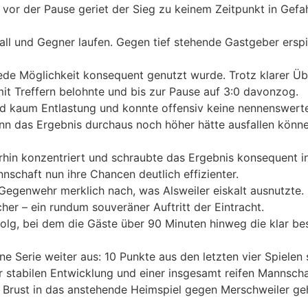
vor der Pause geriet der Sieg zu keinem Zeitpunkt in Gefah
ll und Gegner laufen. Gegen tief stehende Gastgeber erspiel
 jede Möglichkeit konsequent genutzt wurde. Trotz klarer Üb
it Treffern belohnte und bis zur Pause auf 3:0 davonzog.
 fand kaum Entlastung und konnte offensiv keine nennenswer
enn das Ergebnis durchaus noch höher hätte ausfallen könne
in konzentriert und schraubte das Ergebnis konsequent in 
nnschaft nun ihre Chancen deutlich effizienter.
Gegenwehr merklich nach, was Alsweiler eiskalt ausnutzte. 
er – ein rundum souveräner Auftritt der Eintracht.
folg, bei dem die Gäste über 90 Minuten hinweg die klar b
ne Serie weiter aus: 10 Punkte aus den letzten vier Spielen
r stabilen Entwicklung und einer insgesamt reifen Mannscha
r Brust in das anstehende Heimspiel gegen Merschweiler ge