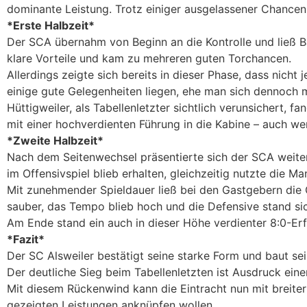
dominante Leistung. Trotz einiger ausgelassener Chancen 
*Erste Halbzeit*
Der SCA übernahm von Beginn an die Kontrolle und ließ Ba
klare Vorteile und kam zu mehreren guten Torchancen.
Allerdings zeigte sich bereits in dieser Phase, dass nicht
einige gute Gelegenheiten liegen, ehe man sich dennoch m
Hüttigweiler, als Tabellenletzter sichtlich verunsichert,
mit einer hochverdienten Führung in die Kabine – auch w
*Zweite Halbzeit*
Nach dem Seitenwechsel präsentierte sich der SCA weiterh
im Offensivspiel blieb erhalten, gleichzeitig nutzte die Ma
Mit zunehmender Spieldauer ließ bei den Gastgebern die 
sauber, das Tempo blieb hoch und die Defensive stand sich
Am Ende stand ein auch in dieser Höhe verdienter 8:0-Er
*Fazit*
Der SC Alsweiler bestätigt seine starke Form und baut sei
Der deutliche Sieg beim Tabellenletzten ist Ausdruck eine
Mit diesem Rückenwind kann die Eintracht nun mit breite
gezeigten Leistungen anknüpfen wollen.