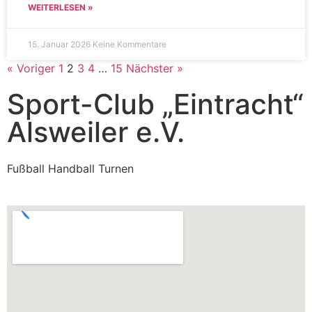
WEITERLESEN »
15. Januar 2026
Keine Kommentare
« Voriger
1
2
3
4
…
15
Nächster »
Sport-Club „Eintracht“
Alsweiler e.V.
Fußball Handball Turnen