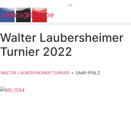
Zum
Inhalt
cebook
Instagram
Youtube
springen
Walter Laubersheimer
Turnier 2022
WALTER LAUBERSHEIMER TURNIER
»
SAAR-PFALZ