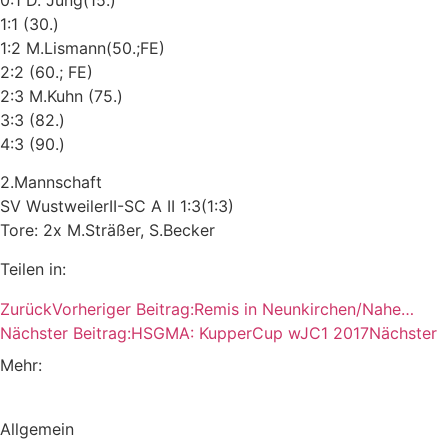
1:1 (30.)
1:2 M.Lismann(50.;FE)
2:2 (60.; FE)
2:3 M.Kuhn (75.)
3:3 (82.)
4:3 (90.)
2.Mannschaft
SV WustweilerII-SC A II 1:3(1:3)
Tore: 2x M.Sträßer, S.Becker
Teilen in:
Zurück
Vorheriger Beitrag:
Remis in Neunkirchen/Nahe…
Nächster Beitrag:
HSGMA: KupperCup wJC1 2017
Nächster
Mehr:
Allgemein