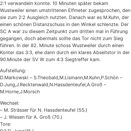
2:1 verwandeln konnte. 10 Minuten später bekam
Wustweiler einen umstrittenen Elfmeter zugesprochen, den
sie zum 2:2 Ausgleich nutzten. Danach war es M.Kuhn, der
einen schönen Distanzschuss in den Winkel schlenzte. Der
SC A war zu diesem Zeitpunkt zum dritten mal in Führung
gegangen, doch abermals sollte das Tor nicht zum Sieg
führen. In der 82. Minute schoss Wustweiler durch einen
Konter das 3:3, ehe dann durch ein klares Abseitstor in der
90.Minute der SV W zum 4:3 Siegtreffer kam.
Aufstellung:
D.Markowski – S.Theobald,M.Lismann,M.Kuhn,P.Schön –
D.Jung,J.Recktenwald,N.Hassdenteufel,A.Groß –
M.Horne,J.Morsch
Wechsel:
– M. Strässer für N. Hassdenteufel (55.)
– J. Wiesen für A. Groß (70.)
Tore:
0:1 D. Jung(15.)