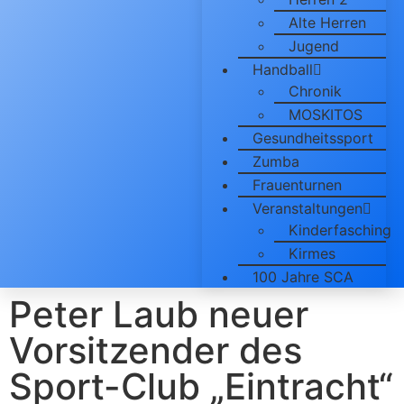
Alte Herren
Jugend
Handball
Chronik
MOSKITOS
Gesundheitssport
Zumba
Frauenturnen
Veranstaltungen
Kinderfasching
Kirmes
100 Jahre SCA
Peter Laub neuer
Vorsitzender des
Sport-Club „Eintracht“