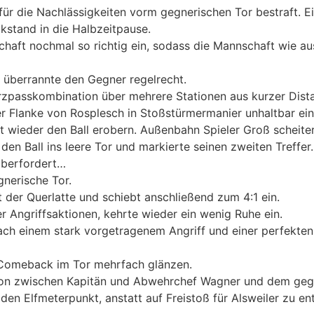
für die Nachlässigkeiten vorm gegnerischen Tor bestraft. Ei
ckstand in die Halbzeitpause.
haft nochmal so richtig ein, sodass die Mannschaft wie a
 überrannte den Gegner regelrecht.
urzpasskombination über mehrere Stationen aus kurzer Dista
r Flanke von Rosplesch in Stoßstürmermanier unhaltbar ein
 wieder den Ball erobern. Außenbahn Spieler Groß scheite
n Ball ins leere Tor und markierte seinen zweiten Treffer.
 überfordert…
gnerische Tor.
 der Querlatte und schiebt anschließend zum 4:1 ein.
 Angriffsaktionen, kehrte wieder ein wenig Ruhe ein.
nach einem stark vorgetragenem Angriff und einer perfekte
 Comeback im Tor mehrfach glänzen.
ion zwischen Kapitän und Abwehrchef Wagner und dem gegn
den Elfmeterpunkt, anstatt auf Freistoß für Alsweiler zu en