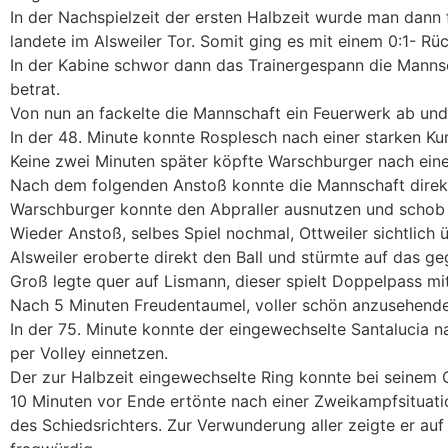
In der Nachspielzeit der ersten Halbzeit wurde man dann 
landete im Alsweiler Tor. Somit ging es mit einem 0:1- Rü
In der Kabine schwor dann das Trainergespann die Mannsc
betrat.
Von nun an fackelte die Mannschaft ein Feuerwerk ab und
In der 48. Minute konnte Rosplesch nach einer starken K
Keine zwei Minuten später köpfte Warschburger nach eine
Nach dem folgenden Anstoß konnte die Mannschaft direkt
Warschburger konnte den Abpraller ausnutzen und schob de
Wieder Anstoß, selbes Spiel nochmal, Ottweiler sichtlich
Alsweiler eroberte direkt den Ball und stürmte auf das ge
Groß legte quer auf Lismann, dieser spielt Doppelpass mit
Nach 5 Minuten Freudentaumel, voller schön anzusehender
In der 75. Minute konnte der eingewechselte Santalucia 
per Volley einnetzen.
Der zur Halbzeit eingewechselte Ring konnte bei seinem
10 Minuten vor Ende ertönte nach einer Zweikampfsituat
des Schiedsrichters. Zur Verwunderung aller zeigte er auf 