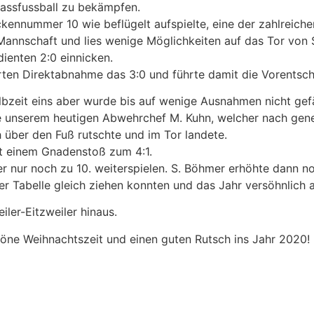
assfussball zu bekämpfen.
ckennummer 10 wie beflügelt aufspielte, eine der zahlreich
Mannschaft und lies wenige Möglichkeiten auf das Tor von
ienten 2:0 einnicken.
ierten Direktabnahme das 3:0 und führte damit die Vorentsc
albzeit eins aber wurde bis auf wenige Ausnahmen nicht ge
e unserem heutigen Abwehrchef M. Kuhn, welcher nach gene
 über den Fuß rutschte und im Tor landete.
t einem Gnadenstoß zum 4:1.
 nur noch zu 10. weiterspielen. S. Böhmer erhöhte dann no
r Tabelle gleich ziehen konnten und das Jahr versöhnlich 
ler-Eitzweiler hinaus.
höne Weihnachtszeit und einen guten Rutsch ins Jahr 2020!