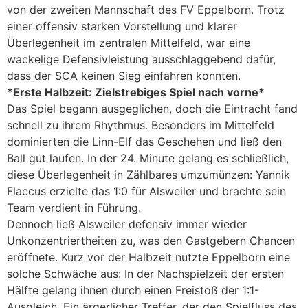
von der zweiten Mannschaft des FV Eppelborn. Trotz
einer offensiv starken Vorstellung und klarer
Überlegenheit im zentralen Mittelfeld, war eine
wackelige Defensivleistung ausschlaggebend dafür,
dass der SCA keinen Sieg einfahren konnten.
*Erste Halbzeit: Zielstrebiges Spiel nach vorne*
Das Spiel begann ausgeglichen, doch die Eintracht fand
schnell zu ihrem Rhythmus. Besonders im Mittelfeld
dominierten die Linn-Elf das Geschehen und ließ den
Ball gut laufen. In der 24. Minute gelang es schließlich,
diese Überlegenheit in Zählbares umzumünzen: Yannik
Flaccus erzielte das 1:0 für Alsweiler und brachte sein
Team verdient in Führung.
Dennoch ließ Alsweiler defensiv immer wieder
Unkonzentriertheiten zu, was den Gastgebern Chancen
eröffnete. Kurz vor der Halbzeit nutzte Eppelborn eine
solche Schwäche aus: In der Nachspielzeit der ersten
Hälfte gelang ihnen durch einen Freistoß der 1:1-
Ausgleich. Ein ärgerlicher Treffer, der den Spielfluss des