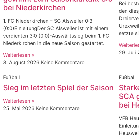
Bei bes
bei Niederkirchen
den die
Dreierve
1. FC Niederkirchen – SC Alsweiler 0:3
Urexweil
(0:0)EinleitungDer SC Alsweiler ist mit einem
setzte s
verdienten 3:0 (0:0)-Auswärtssieg beim 1. FC
Niederkirchen in die neue Saison gestartet.
Weiterle
29. Juli
Weiterlesen »
3. August 2026
Keine Kommentare
Fußball
Fußball
Sieg im letzten Spiel der Saison
Stark
SCA g
Weiterlesen »
bei H
25. Mai 2026
Keine Kommentare
VFB Heus
Einleitu
Heusweil