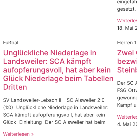
eingefah
gesetzt.
Weiterle
18. Mai
Fußball
Herren 1
Unglückliche Niederlage in
Zwei 
Landsweiler: SCA kämpft
bezwi
aufopferungsvoll, hat aber kein
Stein
Glück Niederlage beim Tabellen
Der SC A
Dritten
FSG Ottw
gewonne
SV Landsweiler-Lebach II – SC Alsweiler 2:0
Kampf um
(1:0) Unglückliche Niederlage in Landsweiler:
SCA kämpft aufopferungsvoll, hat aber kein
Weiterle
Glück Einleitung Der SC Alsweiler hat beim
4. Mai 
Weiterlesen »