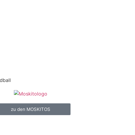
dball
zu den MOSKITOS