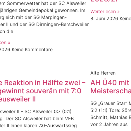
tem Sommerwetter hat der SC Alsweiler
sjährigen Gemeindepokal gewonnen. Im
Weiterlesen »
rgleich mit der SG Marpingen-
8. Juni 2026
Kein
er Il und der SG Dirmingen-Berschweiler
ich die
sen »
 2026
Keine Kommentare
Alte Herren
e Reaktion in Hälfte zwei –
AH Ü40 mit 
ewinnt souverän mit 7:0
Meisterscha
eusweiler II
SG „Grauer Star“ 
5:2 (1:1) Tore: Sö
weiler II – SC Alsweiler 0:7 (0:1)
Schmitt, Mathias 
ng Der SC Alsweiler hat beim VFB
vor 2 Jahren aus
er II einen klaren 7:0-Auswärtssieg