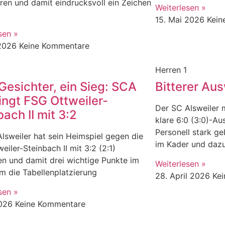
ren und damit eindrucksvoll ein Zeichen
Weiterlesen »
15. Mai 2026
Kein
sen »
 2026
Keine Kommentare
Herren 1
Gesichter, ein Sieg: SCA
Bitterer Au
ngt FSG Ottweiler-
Der SC Alsweiler
bach II mit 3:2
klare 6:0 (3:0)-A
Personell stark ge
lsweiler hat sein Heimspiel gegen die
im Kader und dazu 
eiler-Steinbach II mit 3:2 (2:1)
n und damit drei wichtige Punkte im
Weiterlesen »
 die Tabellenplatzierung
28. April 2026
Ke
sen »
2026
Keine Kommentare