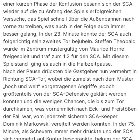
einer kurzen Phase der Konfusion besann sich der SCA
wieder auf die zu Anfang des Spiels erfolgreichen
Versuche, das Spiel schnell über die Außenbahnen nach
vorne zu treiben, was auch in der Folge auch immer
besser gelang. In der 23. Minute konnte der SCA auch
folgerichtig sein zweites Tor bejubeln. Steffen Theobald
wurde im Zentrum mustergültig von Maurice Horne
freigespielt und traf zum 1:2 für den SCA. Mit diesem
Spielstand ging es auch in die Halbzeitpause.
Nach der Pause drückten die Gastgeber nun vermehrt in
Richtung SCA-Tor, wobei die zumeist nach dem Muster
„hoch und weit“ vorgetragenen Angriffe jedoch
größtenteils von der SCA-Defensive geklärt werden
konnten und die wenigen Chancen, die bis zum Tor
durchkamen, was vornehmlich nach Eck- und Freistößen
der Fall war, vom jederzeit sicheren SCA-Keeper
Dominik Markowski vereitelt werden konnten. In der 75.
Minute, als Scheuern immer mehr drückte und der SCA
sich vermehrt auf Konter beschränkte, bekam der SCA