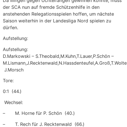
Da Illingen gegen Uchtelfangen gewinnen konnte, muss
der SCA nun auf fremde Schützenhilfe in den
anstehenden Relegationsspielen hoffen, um nächste
Saison weiterhin in der Landesliga Nord spielen zu
dürfen.
Aufstellung:
Aufstellung:
D.Markowski – S.Theobald,M.Kuhn,T.Lauer,P.Schön –
M.Lismann,J.Recktenwald,N.Hassdenteufel,A.Groß,T.Wolte
J.Morsch
Tore:
0:1 (44.)
Wechsel:
– M. Horne für P. Schön (40.)
– T. Rech für J. Recktenwald (66.)