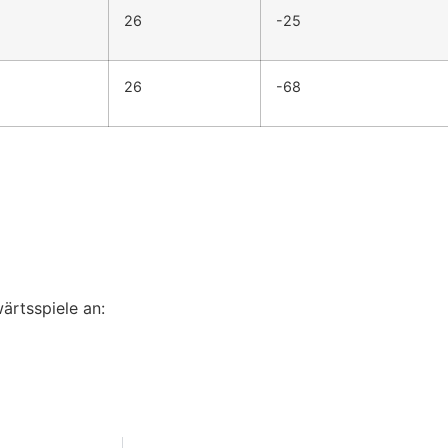
26
-25
26
-68
rtsspiele an: