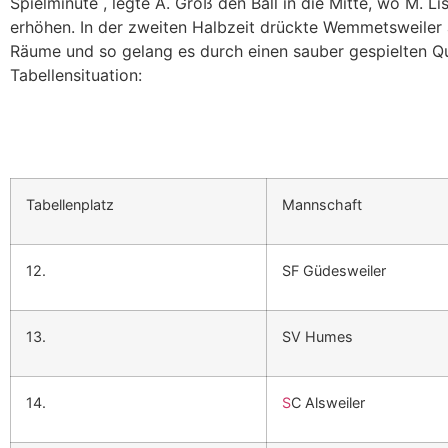
Spielminute , legte A. Groß den Ball in die Mitte, wo M.
erhöhen. In der zweiten Halbzeit drückte Wemmetsweiler 
Räume und so gelang es durch einen sauber gespielten Que
Tabellensituation:
Tabellenplatz
Mannschaft
12.
SF Güdesweiler
13.
SV Humes
14.
S
C Alsweiler