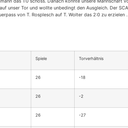
 Lismann das 1:0 schoss. Danach konnte unsere Mannschaft vo
auf unser Tor und wollte unbedingt den Ausgleich. Der SCA
rpass von T. Rosplesch auf T. Wolter das 2:0 zu erzielen .
Spiele
Torverhältnis
26
-18
26
-2
26
-27