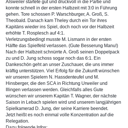
Alsweiler startete gut und druckvoll in die Partie und
konnte schnell in der ersten Halbzeit mit 3:0 in Führung
gehen. Tore schossen P. Warschburger, A. Groß, S.
Theobald. Danach kam Theley durch ein Tor ihres
Kapitäns wieder ins Spiel, doch noch vor der Halbzeit
erhöhte T. Rosplesch auf 4:1.
Verletzungsbedingt musste M. Lismann in der ersten
Hälfte das Spielfeld verlassen. (Gute Besserung Man
u!)
Nach der Halbzeit schnürrte A. Groß seinen Doppelpack
zu und D. Jung schoss sogar noch das 6:1. Ein
Dankeschön geht an unser Zuschauer, die uns immer
kräftig unterstützen. Viel Erfolg für die Zukunft wünschen
wir unseren Spielern N. Hassdenteufel und M.
Hinsberger, die den SCA in Richtung Urweiler und
Illingen verlassen werden. Gleichfalls alles Gute
wünschen wir unserem Kapitän T. Wagner, der nächste
Saison in Lebach spielen wird und unserem langjährigen
Spielkamerad D. Jung, der seine Karriere beendet.
Jetzt heißt es noch einmal volle Konzentration auf die
Relegation.
Dazu folgende Infos: