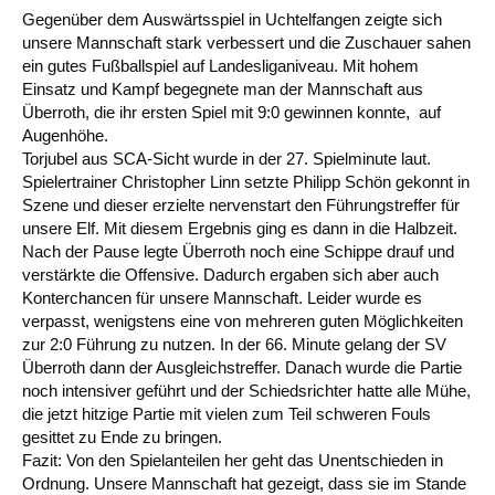
Gegenüber dem Auswärtsspiel in Uchtelfangen zeigte sich
unsere Mannschaft stark verbessert und die Zuschauer sahen
ein gutes Fußballspiel auf Landesliganiveau. Mit hohem
Einsatz und Kampf begegnete man der Mannschaft aus
Überroth, die ihr ersten Spiel mit 9:0 gewinnen konnte, auf
Augenhöhe.
Torjubel aus SCA-Sicht wurde in der 27. Spielminute laut.
Spielertrainer Christopher Linn setzte Philipp Schön gekonnt in
Szene und dieser erzielte nervenstart den Führungstreffer für
unsere Elf. Mit diesem Ergebnis ging es dann in die Halbzeit.
Nach der Pause legte Überroth noch eine Schippe drauf und
verstärkte die Offensive. Dadurch ergaben sich aber auch
Konterchancen für unsere Mannschaft. Leider wurde es
verpasst, wenigstens eine von mehreren guten Möglichkeiten
zur 2:0 Führung zu nutzen. In der 66. Minute gelang der SV
Überroth dann der Ausgleichstreffer. Danach wurde die Partie
noch intensiver geführt und der Schiedsrichter hatte alle Mühe,
die jetzt hitzige Partie mit vielen zum Teil schweren Fouls
gesittet zu Ende zu bringen.
Fazit: Von den Spielanteilen her geht das Unentschieden in
Ordnung. Unsere Mannschaft hat gezeigt, dass sie im Stande