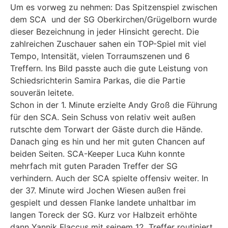
Um es vorweg zu nehmen: Das Spitzenspiel zwischen
dem SCA und der SG Oberkirchen/Grügelborn wurde
dieser Bezeichnung in jeder Hinsicht gerecht. Die
zahlreichen Zuschauer sahen ein TOP-Spiel mit viel
Tempo, Intensität, vielen Torraumszenen und 6
Treffern. Ins Bild passte auch die gute Leistung von
Schiedsrichterin Samira Parkas, die die Partie
souverän leitete.
Schon in der 1. Minute erzielte Andy Groß die Führung
für den SCA. Sein Schuss von relativ weit außen
rutschte dem Torwart der Gäste durch die Hände.
Danach ging es hin und her mit guten Chancen auf
beiden Seiten. SCA-Keeper Luca Kuhn konnte
mehrfach mit guten Paraden Treffer der SG
verhindern. Auch der SCA spielte offensiv weiter. In
der 37. Minute wird Jochen Wiesen außen frei
gespielt und dessen Flanke landete unhaltbar im
langen Toreck der SG. Kurz vor Halbzeit erhöhte
dann Yannik Flaccus mit seinem 12. Treffer routiniert