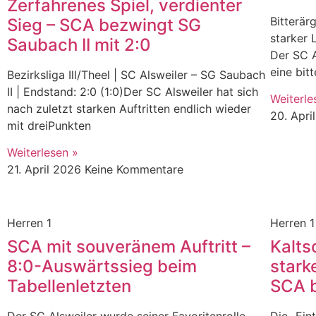
Zerfahrenes Spiel, verdienter
Bitterär
Sieg – SCA bezwingt SG
starker 
Saubach II mit 2:0
Der SC 
eine bit
Bezirksliga Ill/Theel | SC Alsweiler – SG Saubach
II | Endstand: 2:0 (1:0)Der SC Alsweiler hat sich
Weiterle
nach zuletzt starken Auftritten endlich wieder
20. Apr
mit dreiPunkten
Weiterlesen »
21. April 2026
Keine Kommentare
Herren 1
Herren 1
SCA mit souveränem Auftritt –
Kalts
8:0-Auswärtssieg beim
stark
Tabellenletzten
SCA b