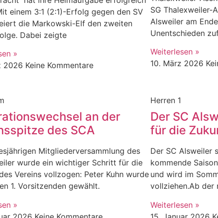
tracht“ hat ihre Heimaufgabe erfolgreich
SG Thalexweiler-
Mit einem 3:1 (2:1)-Erfolg gegen den SV
Alsweiler am Ende
iert die Markowski-Elf den zweiten
Unentschieden zu
Folge. Dabei zeigte
Weiterlesen »
sen »
10. März 2026
Ke
z 2026
Keine Kommentare
um
Herren 1
ationswechsel an der
Der SC Alswe
nsspitze des SCA
für die Zuku
iesjährigen Mitgliederversammlung des
Der SC Alsweiler st
iler wurde ein wichtiger Schritt für die
kommende Saison 
des Vereins vollzogen: Peter Kuhn wurde
und wird im Somm
n 1. Vorsitzenden gewählt.
vollziehen.Ab der
sen »
Weiterlesen »
ruar 2026
Keine Kommentare
15. Januar 2026
K