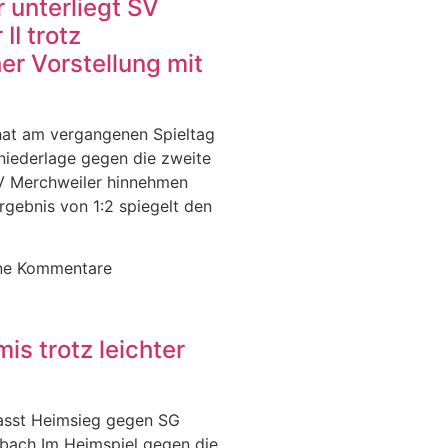
 unterliegt SV
II trotz
er Vorstellung mit
hat am vergangenen Spieltag
iederlage gegen die zweite
V Merchweiler hinnehmen
gebnis von 1:2 spiegelt den
ne Kommentare
is trotz leichter
asst Heimsieg gegen SG
bach Im Heimspiel gegen die