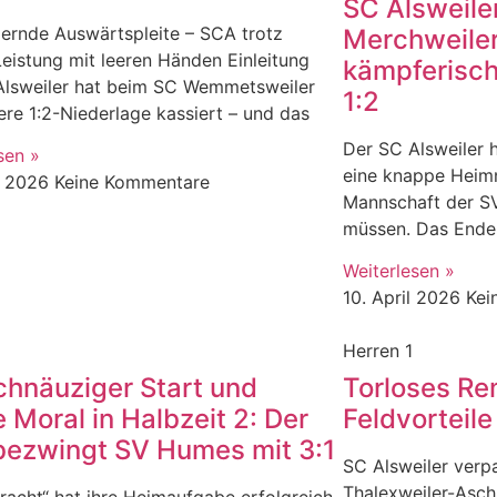
SC Alsweiler
gernde Auswärtspleite – SCA trotz
Merchweiler 
Leistung mit leeren Händen Einleitung
kämpferisch
Alsweiler hat beim SC Wemmetsweiler
1:2
tere 1:2-Niederlage kassiert – und das
Der SC Alsweiler 
sen »
eine knappe Heimn
il 2026
Keine Kommentare
Mannschaft der S
müssen. Das Ender
Weiterlesen »
10. April 2026
Kei
Herren 1
chnäuziger Start und
Torloses Rem
e Moral in Halbzeit 2: Der
Feldvorteile
ezwingt SV Humes mit 3:1
SC Alsweiler verp
Thalexweiler-Asch