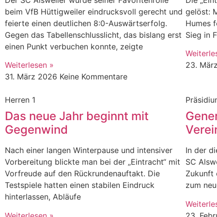
Der SC Alsweiler wurde seiner Favoritenrolle
Die „Ein
beim VfB Hüttigweiler eindrucksvoll gerecht und
gelöst: 
feierte einen deutlichen 8:0-Auswärtserfolg.
Humes fe
Gegen das Tabellenschlusslicht, das bislang erst
Sieg in 
einen Punkt verbuchen konnte, zeigte
Weiterle
Weiterlesen »
23. Mär
31. März 2026
Keine Kommentare
Herren 1
Präsidi
Das neue Jahr beginnt mit
Gener
Gegenwind
Verei
Nach einer langen Winterpause und intensiver
In der d
Vorbereitung blickte man bei der „Eintracht“ mit
SC Alswe
Vorfreude auf den Rückrundenauftakt. Die
Zukunft 
Testspiele hatten einen stabilen Eindruck
zum neue
hinterlassen, Abläufe
Weiterle
Weiterlesen »
23. Feb