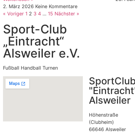
2. März 2026
Keine Kommentare
« Voriger
1
2
3
4
…
15
Nächster »
Sport-Club
„Eintracht“
Alsweiler e.V.
Fußball Handball Turnen
SportClu
"Eintracht
Alsweiler
Höhenstraße
(Clubheim)
66646 Alsweiler